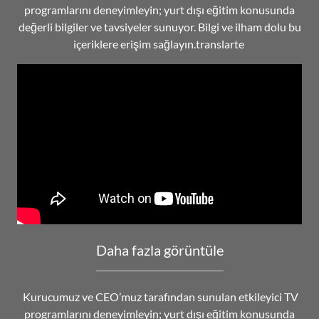
programlarını deneyimleyin; yurt dışı eğitim konusunda
değerli bilgiler ve tavsiyeler sunuyor. Bilgi ve ilham dolu bu
içeriklere erişim sağlayın.translarte
Daha fazla görüntüle
Kurucumuz ve CEO’muz tarafından sunulan etkileyici TV
programlarını deneyimleyin; yurt dışı eğitim konusunda