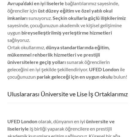
Avrupa’daki en iyi liselerle
bağlantılarımız sayesinde,
öğrenciler için
üst düzey eğitim ve özel yatılı okul
imkanları
sunuyoruz.
Seçkin okullarla güçlü ilişkilerimiz
sayesinde, çocuğunuzun akademik ve kişisel gelişimine
uygun
bireyselleştirilmiş yerleştirme hizmetleri
sağlıyoruz.
Ortak okullarımız,
dünya standartlarında eğitim,
mükemmel rehberlik hizmetleri ve prestijli
üniversitelere geçiş yolları
sunarak öğrencilerin
geleceğini en iyi şekilde şekillendiriyor.
UFED London
ile
çocuğunuzun
parlak geleceği için en uygun okulu
bulun!
Uluslararası Üniversite ve Lise İş Ortaklarımız
UFED London
olarak, dünyanın en iyi
üniversite ve
liseleriyle
iş birliği yaparak öğrencilere en prestijli
akademik kurumlara erişim sağlıyoruz. Küresel bir ağa