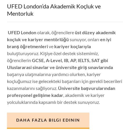
UFED London’da Akademik Koçluk ve
Mentorluk
UFED London
olarak, öğrencilere
üst düzey akademik
koçluk ve kariyer mentörlüğü
sunuyor, onları
en iyi
branş öğretmenleri
ve
kariyer koçlarıyla
buluşturuyoruz. Kişiye özel destek sistemimiz,
öğrencilerin
GCSE, A-Level, IB, AP, IELTS, SAT gibi
Uluslararasi sinavlar ve üniversite giriş sınavlarında
başarıya ulaşmalarına yardımcı olurken, kariyer
koçluğumuz ise gelecekteki başarıları için gerekli becerileri
kazanmalarını sağliyoruz.
Üniversite başvurularından
profesyonel gelişime kadar
, akademik ve kariyer
yolculuklarında kapsamlı bir destek sunuyoruz.
DAHA FAZLA BILGI EDININ