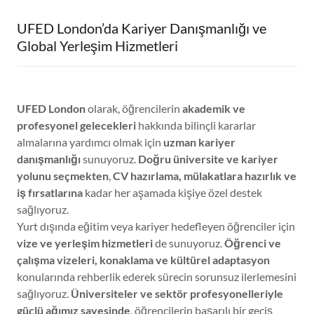
UFED London’da Kariyer Danışmanlığı ve
Global Yerleşim Hizmetleri
UFED London
olarak, öğrencilerin
akademik ve
profesyonel gelecekleri
hakkında bilinçli kararlar
almalarına yardımcı olmak için
uzman kariyer
danışmanlığı
sunuyoruz.
Doğru üniversite ve kariyer
yolunu seçmekten
,
CV hazırlama, mülakatlara hazırlık ve
iş fırsatlarına
kadar her aşamada kişiye özel destek
sağlıyoruz.
Yurt dışında eğitim veya kariyer hedefleyen öğrenciler için
vize ve yerleşim hizmetleri
de sunuyoruz.
Öğrenci ve
çalışma vizeleri, konaklama ve kültürel adaptasyon
konularında rehberlik ederek sürecin sorunsuz ilerlemesini
sağlıyoruz.
Üniversiteler ve sektör profesyonelleriyle
güçlü ağımız sayesinde
, öğrencilerin başarılı bir geçiş