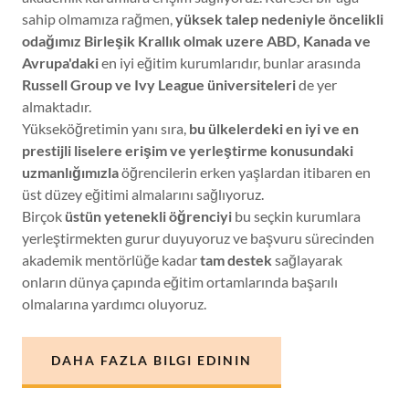
sahip olmamıza rağmen,
yüksek talep nedeniyle öncelikli
odağımız Birleşik Krallık olmak uzere ABD, Kanada ve
Avrupa'daki
en iyi eğitim kurumlarıdır, bunlar arasında
Russell Group ve Ivy League üniversiteleri
de yer
almaktadır.
Yükseköğretimin yanı sıra,
bu ülkelerdeki en iyi ve en
prestijli liselere erişim ve yerleştirme konusundaki
uzmanlığımızla
öğrencilerin erken yaşlardan itibaren en
üst düzey eğitimi almalarını sağlıyoruz.
Birçok
üstün yetenekli öğrenciyi
bu seçkin kurumlara
yerleştirmekten gurur duyuyoruz ve başvuru sürecinden
akademik mentörlüğe kadar
tam destek
sağlayarak
onların dünya çapında eğitim ortamlarında başarılı
olmalarına yardımcı oluyoruz.
DAHA FAZLA BILGI EDININ