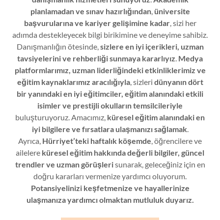
planlamadan ve sınav hazırlığından
,
üniversite
başvurularına ve kariyer gelişimine kadar
, sizi her
adımda destekleyecek bilgi birikimine ve deneyime sahibiz.
Danışmanlığın ötesinde,
sizlere en iyi içerikleri, uzman
tavsiyelerini ve rehberliği sunmaya kararlıyız
.
Medya
platformlarımız, uzman liderliğindeki etkinliklerimiz ve
eğitim kaynaklarımız aracılığıyla
, sizleri
dünyanın dört
bir yanındaki en iyi eğitimciler, eğitim alanındaki etkili
isimler ve prestijli okulların temsilcileriyle
buluşturuyoruz. Amacımız,
küresel eğitim alanındaki en
iyi bilgilere ve fırsatlara ulaşmanızı sağlamak
.
Ayrıca,
Hürriyet’teki haftalık köşemde
, öğrencilere ve
ailelere
küresel eğitim hakkında değerli bilgiler, güncel
trendler ve uzman görüşleri
sunarak, geleceğiniz için en
doğru kararları vermenize yardımcı oluyorum.
Potansiyelinizi keşfetmenize ve hayallerinize
ulaşmanıza yardımcı olmaktan mutluluk duyarız.